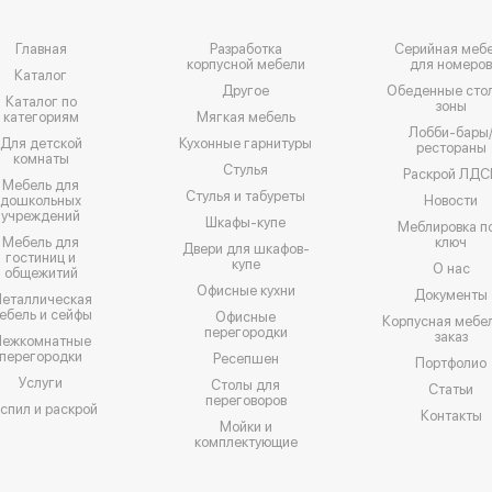
Главная
Разработка
Серийная меб
корпусной мебели
для номеро
Каталог
Другое
Обеденные сто
Каталог по
зоны
категориям
Мягкая мебель
Лобби-бары
Для детской
Кухонные гарнитуры
рестораны
комнаты
Стулья
Раскрой ЛДС
Мебель для
Стулья и табуреты
дошкольных
Новости
учреждений
Шкафы-купе
Меблировка п
Мебель для
ключ
Двери для шкафов-
гостиниц и
купе
О нас
общежитий
Офисные кухни
Документы
еталлическая
ебель и сейфы
Офисные
Корпусная мебел
перегородки
заказ
ежкомнатные
перегородки
Ресепшен
Портфолио
Услуги
Столы для
Статьи
переговоров
спил и раскрой
Контакты
Мойки и
комплектующие