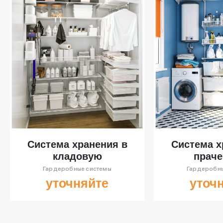
Система хранения в
Система х
кладовую
прач
Гардеробные системы
Гардеробны
уточняйте
уточ